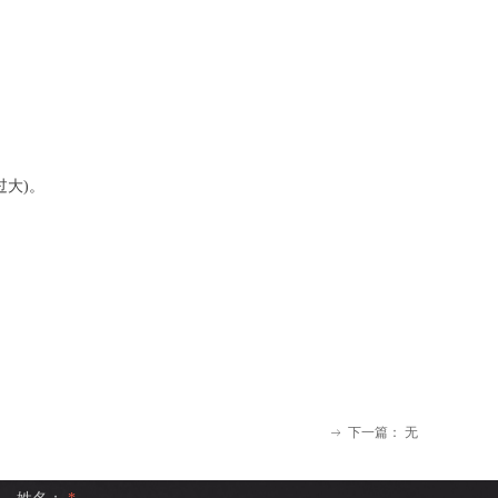
大)。
下一篇：
无
ꁹ